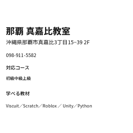
那覇 真嘉比教室
沖縄県那覇市真嘉比3丁目15−39 2F
098-911-5582
対応コース
初級
中級
上級
学べる教材
Viscuit／Scratch／Roblox ／ Unity／Python