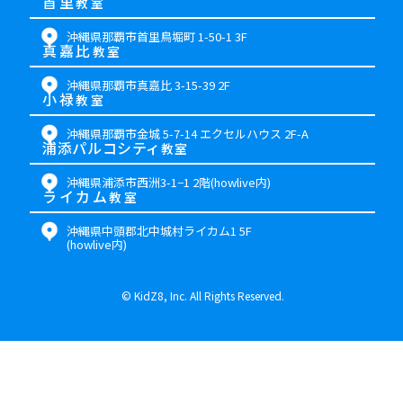
首里
教室
沖縄県那覇市首里鳥堀町 1-50-1 3F
真嘉比
教室
沖縄県那覇市真嘉比 3-15-39 2F
小禄
教室
沖縄県那覇市金城 5-7-14 エクセルハウス 2F-A
浦添パルコシティ
教室
沖縄県浦添市西洲3-1−1 2階(howlive内)
ライカム
教室
沖縄県中頭郡北中城村ライカム1 5F
(howlive内)
©
KidZ8, Inc. All Rights Reserved.