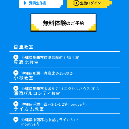
受講生作品
生徒ログイン
無料体験
のご予約
首里
教室
沖縄県那覇市首里鳥堀町 1-50-1 3F
真嘉比
教室
沖縄県那覇市真嘉比 3-15-39 2F
小禄
教室
沖縄県那覇市金城 5-7-14 エクセルハウス 2F-A
浦添パルコシティ
教室
沖縄県浦添市西洲3-1−1 2階(howlive内)
ライカム
教室
沖縄県中頭郡北中城村ライカム1 5F
(howlive内)