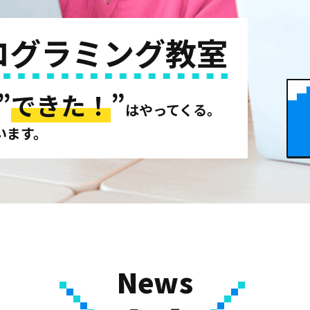
ログラミング教室
”
できた！
”
はやってくる。
います。
News