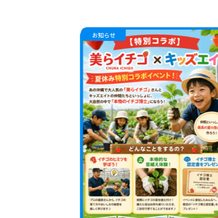
お知らせ
「最短2日
キストプロ
座」
もっと見る