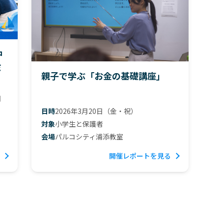
中
ミ
親子で学ぶ「お金の基礎講座」
日
日時
2026年3月20日（金・祝）
対象
小学生と保護者
会場
パルコシティ浦添教室
開催レポートを見る