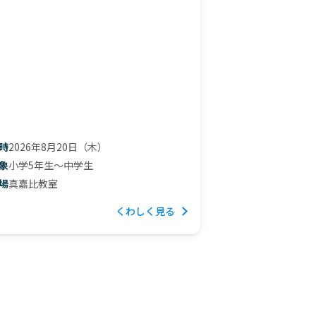
時
2026年8月20日（木）
象
小学5年生〜中学生
場
真嘉比教室
くわしく見る