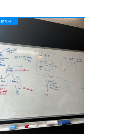
お知らせ
お知らせ
プログラミ
の“強み”
業生の嬉し
2026/04/15