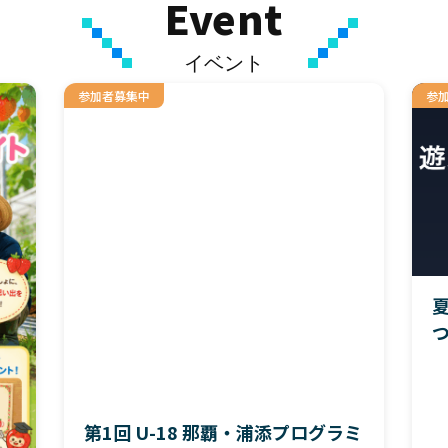
Event
イベント
参加者募集中
参
夏
つ
第1回 U-18 那覇・浦添プログラミ