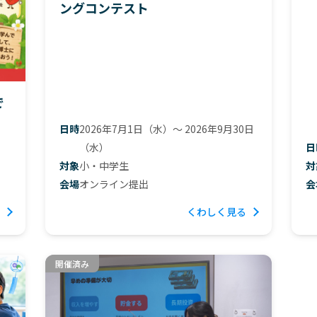
ングコンテスト
で
日時
2026年7月1日（水）〜 2026年9月30日
（水）
日
対象
小・中学生
対
会場
オンライン提出
会
くわしく見る
開催済み