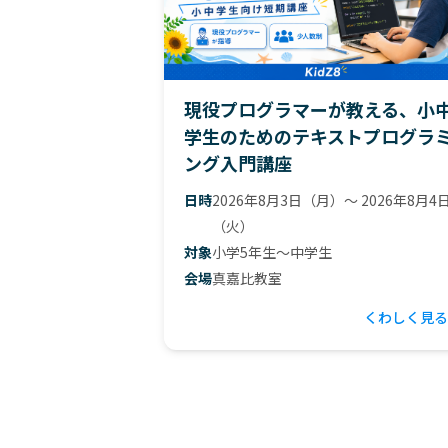
現役プログラマーが教える、小
学生のためのテキストプログラ
ング入門講座
日時
2026年8月3日（月）〜 2026年8月4
（火）
対象
小学5年生〜中学生
会場
真嘉比教室
くわしく見る