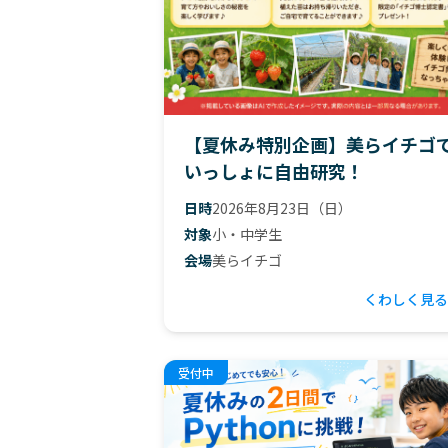
【夏休み特別企画】美らイチゴ
いっしょに自由研究！
日時
2026年8月23日（日）
対象
小・中学生
会場
美らイチゴ
くわしく見る
受付中