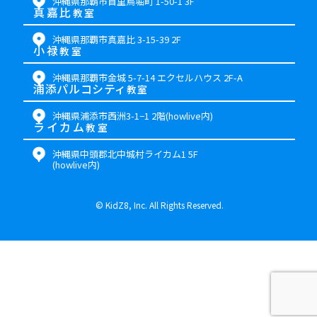
沖縄県那覇市首里鳥堀町 1-50-1 3F
真嘉比
教室
沖縄県那覇市真嘉比 3-15-39 2F
小禄
教室
沖縄県那覇市金城 5-7-14 エクセルハウス 2F-A
浦添パルコシティ
教室
沖縄県浦添市西洲3-1−1 2階(howlive内)
ライカム
教室
沖縄県中頭郡北中城村ライカム1 5F
(howlive内)
©
KidZ8, Inc. All Rights Reserved.