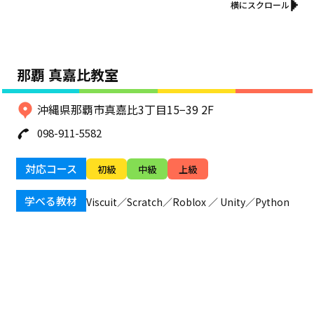
横にスクロール
那覇 真嘉比教室
沖縄県那覇市真嘉比3丁目15−39 2F
098-911-5582
対応コース
初級
中級
上級
学べる教材
Viscuit／Scratch／Roblox ／ Unity／Python