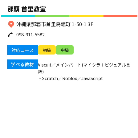
那覇 首里教室
沖縄県那覇市首里鳥堀町 1-50-1 3F
098-911-5582
対応コース
初級
中級
学べる教材
Viscuit／メインパート(マイクラ＋ビジュアル言
語)
・
Scratch／Roblox／JavaScript