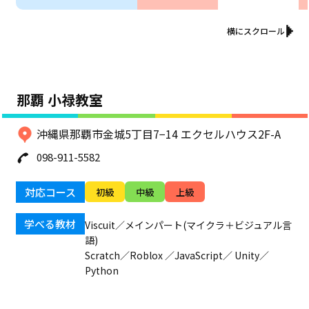
横にスクロール
那覇 小禄教室
沖縄県那覇市金城5丁目7−14 エクセルハウス2F-A
098-911-5582
対応コース
初級
中級
上級
学べる教材
Viscuit／メインパート(マイクラ＋ビジュアル言
語)
Scratch／Roblox ／JavaScript／ Unity／
Python