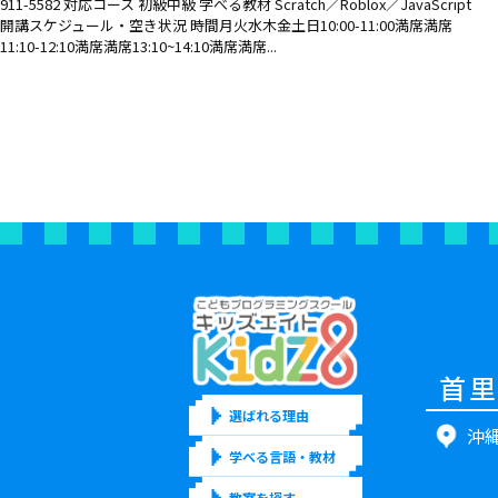
911-5582 対応コース 初級中級 学べる教材 Scratch／Roblox／JavaScript
開講スケジュール・空き状況 時間月火水木金土日10:00-11:00満席満席
11:10-12:10満席満席13:10~14:10満席満席...
首
選ばれる理由
沖縄
学べる言語・教材
教室を探す