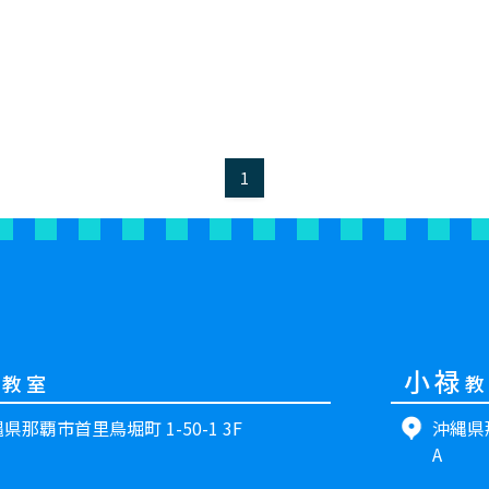
1
里
小禄
教室
教
県那覇市首里鳥堀町 1-50-1 3F
沖縄県那
A