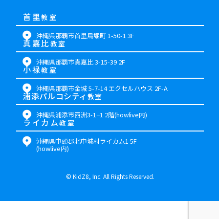
首里
教室
沖縄県那覇市首里鳥堀町 1-50-1 3F
真嘉比
教室
沖縄県那覇市真嘉比 3-15-39 2F
小禄
教室
沖縄県那覇市金城 5-7-14 エクセルハウス 2F-A
浦添パルコシティ
教室
沖縄県浦添市西洲3-1−1 2階(howlive内)
ライカム
教室
沖縄県中頭郡北中城村ライカム1 5F
(howlive内)
©
KidZ8, Inc. All Rights Reserved.